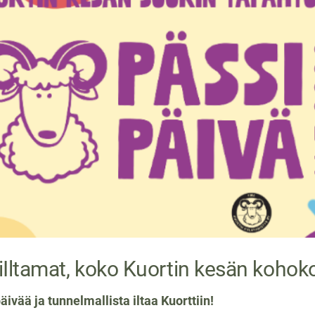
iIltamat, koko Kuortin kesän kohok
äivää ja tunnelmallista iltaa Kuorttiin!