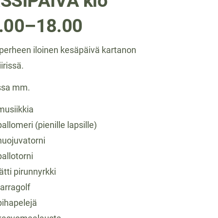
SSIPÄIVÄ klo
.00–18.00
perheen iloinen kesäpäivä kartanon
irissä.
ssa mm.
musiikkia
pallomeri (pienille lapsille)
huojuvatorni
pallotorni
jätti pirunnyrkki
tarragolf
pihapelejä