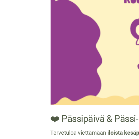
❤️ Pässipäivä & Pässi-
Tervetuloa viettämään
iloista kesäp