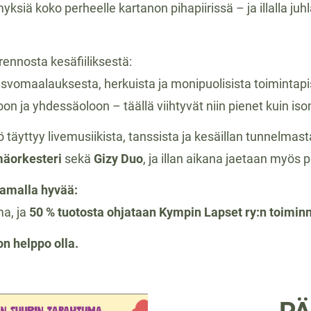
yksiä koko perheelle kartanon pihapiirissä – ja illalla ju
rennosta kesäfiiliksestä:
 kasvomaalauksesta, herkuista ja monipuolisista toimintapi
loon ja yhdessäoloon – täällä viihtyvät niin pienet kuin i
 täyttyy livemusiikista, tanssista ja kesäillan tunnelma
äorkesteri
sekä
Gizy Duo
, ja illan aikana jaetaan myös 
samalla hyvää:
a, ja
50 % tuotosta ohjataan Kympin Lapset ry:n toimi
on helppo olla.