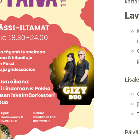
karta
Lav
Lisäks
Päiväl