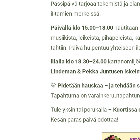
Pässipäivä tarjoaa tekemistä ja eläm
iIltamien merkeissä.
Päivällä klo 15.00–18.00
nautitaan 
musiikista, leikeistä, pihapeleistä,
tahtiin. Päivä huipentuu yhteiseen i
Illalla klo 18.30–24.00
kartanomiljöö
Lindeman & Pekka Juntusen iskelm
💛
Pidetään hauskaa – ja tehdään 
Tapahtuma on varainkeruutapahtum
Tule yksin tai porukalla –
Kuortissa 
Kesän paras päivä odottaa!