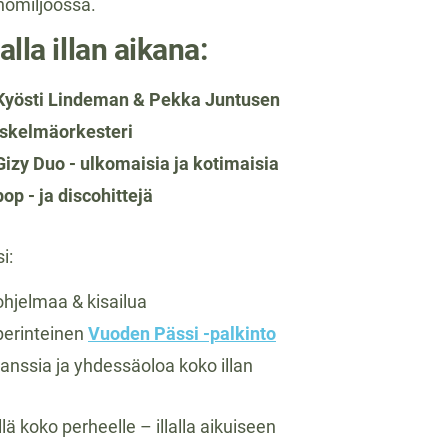
nomiljöössä.
alla illan aikana:
Kyösti Lindeman & Pekka Juntusen
iskelmäorkesteri
Gizy Duo - ulkomaisia ja kotimaisia
pop - ja discohittejä
i:
ohjelmaa & kisailua
perinteinen
Vuoden Pässi -palkinto
tanssia ja yhdessäoloa koko illan
lä koko perheelle – illalla aikuiseen