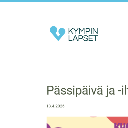
Siirry
sivun
sisältöön
Kympin Lapset ry
Pässipäivä ja -
13.4.2026