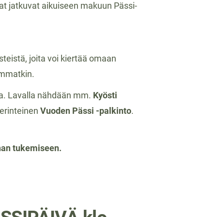
hlat jatkuvat aikuiseen makuun Pässi-
steistä, joita voi kiertää omaan
sommatkin.
sta. Lavalla nähdään mm.
Kyösti
perinteinen
Vuoden Pässi -palkinto
.
nnan tukemiseen.