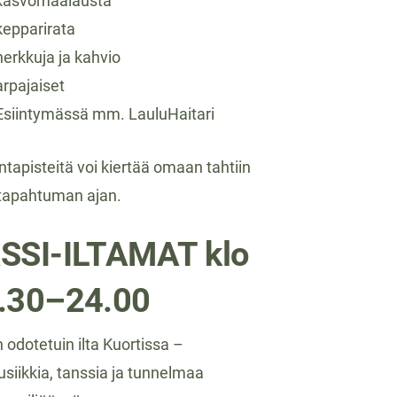
kasvomaalausta
kepparirata
herkkuja ja kahvio
arpajaiset
Esiintymässä mm. LauluHaitari
ntapisteitä voi kiertää omaan tahtiin
tapahtuman ajan.
SSI-ILTAMAT klo
.30–24.00
 odotetuin ilta Kuortissa –
usiikkia, tanssia ja tunnelmaa