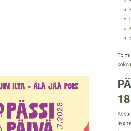
Toimi
koko 
PÄ
18
Kesän
livem