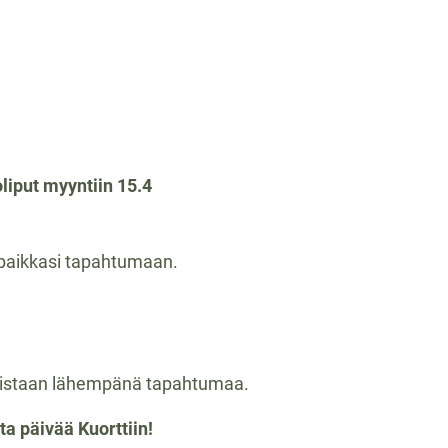
liput myyntiin 15.4
 paikkasi tapahtumaan.
kaistaan lähempänä tapahtumaa.
a päivää Kuorttiin!