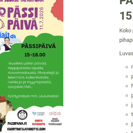
PÄ
15
Koko 
pihapi
Luva