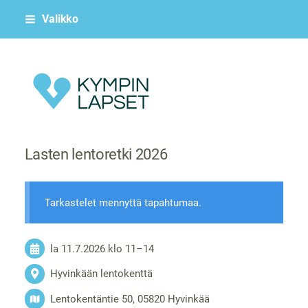
Siirry
Valikko
sivun
sisältöön
Kympin Lapset ry
Lasten lentoretki 2026
Tarkastelet mennyttä tapahtumaa.
la 11.7.2026
klo 11
–
14
Hyvinkään lentokenttä
Lentokentäntie 50, 05820 Hyvinkää