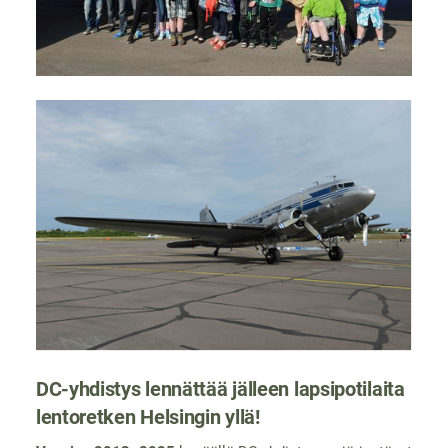
DC-yhdistys lennättää jälleen lapsipotilaita
lentoretken Helsingin yllä!