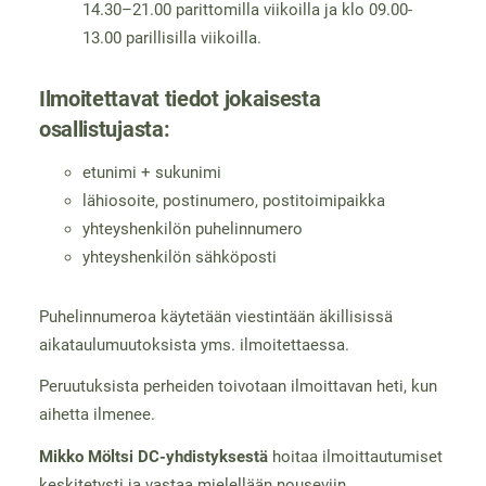
14.30–21.00 parittomilla viikoilla ja klo 09.00-
13.00 parillisilla viikoilla.
Ilmoitettavat tiedot jokaisesta
osallistujasta:
etunimi + sukunimi
lähiosoite, postinumero, postitoimipaikka
yhteyshenkilön puhelinnumero
yhteyshenkilön sähköposti
Puhelinnumeroa käytetään viestintään äkillisissä
aikataulumuutoksista yms. ilmoitettaessa.
Peruutuksista perheiden toivotaan ilmoittavan heti, kun
aihetta ilmenee.
Mikko Möltsi DC-yhdistyksestä
hoitaa ilmoittautumiset
keskitetysti ja vastaa mielellään nouseviin