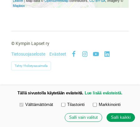
Leaflet
| Map data ©
OpenStreetMap
contributors,
CC-BY-SA
, Imagery ©
Mapbox
©
Kympin Lapset ry
Tietosuojaseloste
Evästeet
Facebook
Instagram
YouTube
LinkedIn
Tehty Yhdistysavaimella
Tällä sivustolla käytetään evästeitä.
Lue lisää evästeistä.
Valitse käytettävät evästeet
Välttämättömät
Tilastointi
Markkinointi
Salli vain valitut
Salli kaikki