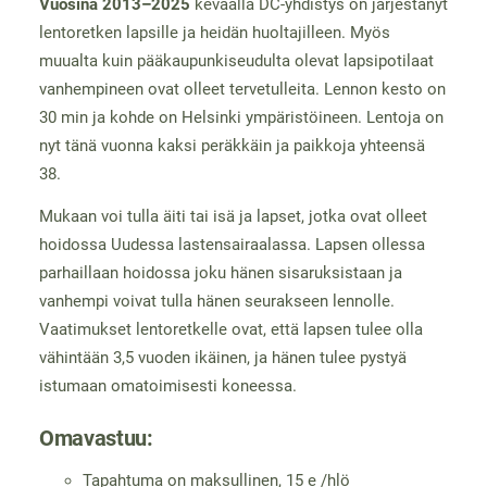
Vuosina 2013–2025
keväällä DC-yhdistys on järjestänyt
lentoretken lapsille ja heidän huoltajilleen. Myös
muualta kuin pääkaupunkiseudulta olevat lapsipotilaat
vanhempineen ovat olleet tervetulleita. Lennon kesto on
30 min ja kohde on Helsinki ympäristöineen. Lentoja on
nyt tänä vuonna kaksi peräkkäin ja paikkoja yhteensä
38.
Mukaan voi tulla äiti tai isä ja lapset, jotka ovat olleet
hoidossa Uudessa lastensairaalassa. Lapsen ollessa
parhaillaan hoidossa joku hänen sisaruksistaan ja
vanhempi voivat tulla hänen seurakseen lennolle.
Vaatimukset lentoretkelle ovat, että lapsen tulee olla
vähintään 3,5 vuoden ikäinen, ja hänen tulee pystyä
istumaan omatoimisesti koneessa.
Omavastuu:
Tapahtuma on maksullinen, 15 e /hlö