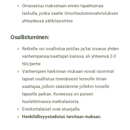
Omavastuu maksetaan ennen tapahtumaa
laskulla, jonka saatte ilmoittautumisvahvistuksen
yhteydessä sähköpostitse
Osallistuminen:
Retkelle voi osallistua potilas ja/tai sisarus yhden
vanhempansa/saattajan kanssa, eli yhteensä 2-3
hlö/perhe
Vanhempien harkinnan mukaan voivat isommat
lapset osallistua itsenäisesti lennolle ilman
saattajaa, jolloin säästämme jollekin toiselle
lapselle paikan. Koneessa on purseri
huolehtimassa matkalaisista.
Ensikertalaiset ovat etusijalla.
Henkilöllisyystodistus tarvitaan mukaan.