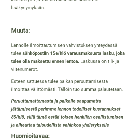
lisäkysymyksiin.
Muuta:
Lennolle ilmoittautumisen vahvistuksen yhteydessä
tulee
sähköpostiin 15e/hlö varausmaksusta lasku, joka
tulee olla maksettu ennen lentoa.
Laskussa on tili- ja
viitenumerot.
Esteen sattuessa tulee paikan peruuttamisesta
ilmoittaa välittömästi. Tällöin tuo summa palautetaan.
Peruuttamattomasta ja paikalle saapumatta
jättämisestä perimme lennon todelliset kustannukset
85/hlö, sillä tämä estää toisen henkilön osallistumisen
ja aiheuttaa taloudellista vahinkoa yhdistykselle
Huomioitavaa: