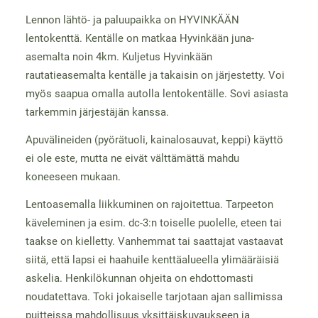
Lennon lähtö- ja paluupaikka on HYVINKÄÄN
lentokenttä. Kentälle on matkaa Hyvinkään juna-
asemalta noin 4km. Kuljetus Hyvinkään
rautatieasemalta kentälle ja takaisin on järjestetty. Voi
myös saapua omalla autolla lentokentälle. Sovi asiasta
tarkemmin järjestäjän kanssa.
Apuvälineiden (pyörätuoli, kainalosauvat, keppi) käyttö
ei ole este, mutta ne eivät välttämättä mahdu
koneeseen mukaan.
Lentoasemalla liikkuminen on rajoitettua. Tarpeeton
käveleminen ja esim. dc-3:n toiselle puolelle, eteen tai
taakse on kielletty. Vanhemmat tai saattajat vastaavat
siitä, että lapsi ei haahuile kenttäalueella ylimääräisiä
askelia. Henkilökunnan ohjeita on ehdottomasti
noudatettava. Toki jokaiselle tarjotaan ajan sallimissa
puitteissa mahdollisuus yksittäiskuvaukseen ja