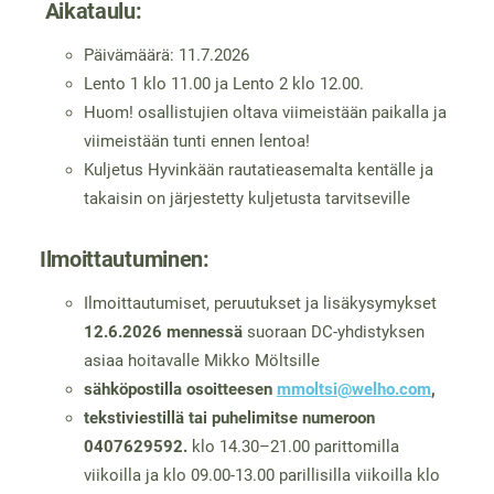
Aikataulu:
Päivämäärä: 11.7.2026
Lento 1 klo 11.00 ja Lento 2 klo 12.00.
Huom! osallistujien oltava viimeistään paikalla ja
viimeistään tunti ennen lentoa!
Kuljetus Hyvinkään rautatieasemalta kentälle ja
takaisin on järjestetty kuljetusta tarvitseville
Ilmoittautuminen:
Ilmoittautumiset, peruutukset ja lisäkysymykset
12.6.2026 mennessä
suoraan DC-yhdistyksen
asiaa hoitavalle Mikko Möltsille
sähköpostilla osoitteesen
mmoltsi@welho.com
,
tekstiviestillä tai puhelimitse numeroon
0407629592.
klo 14.30–21.00 parittomilla
viikoilla ja klo 09.00-13.00 parillisilla viikoilla klo