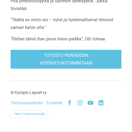
Piia yhteisöllisyyttä ja luonnon läheisyyttä. Jukka
tiivistää:
"Täällä on rento olo – tutut ja tuntemattomat ihmiset
saman katon alla."
”Onhan tämä ihan pirun hieno paikka”, Olli toteaa.
TUTUSTU PERHEIDEN
VERTAISTUKITOIMINTAAN
©
Kympin Lapset ry
Tietosuojaseloste
Evästeet
Facebook
Instagram
YouTube
LinkedIn
Tehty Yhdistysavaimella