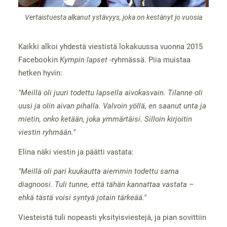
Vertaistuesta alkanut ystävyys, joka on kestänyt jo vuosia
Kaikki alkoi yhdestä viestistä lokakuussa vuonna 2015
Facebookin
Kympin lapset
-ryhmässä. Piia muistaa
hetken hyvin:
"Meillä oli juuri todettu lapsella aivokasvain. Tilanne oli
uusi ja olin aivan pihalla. Valvoin yöllä, en saanut unta ja
mietin, onko ketään, joka ymmärtäisi. Silloin kirjoitin
viestin ryhmään."
Elina näki viestin ja päätti vastata:
"Meillä oli pari kuukautta aiemmin todettu sama
diagnoosi. Tuli tunne, että tähän kannattaa vastata –
ehkä tästä voisi syntyä jotain tärkeää."
Viesteistä tuli nopeasti yksityisviestejä, ja pian sovittiin