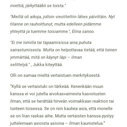
miettiä, järkyttääkö se toista."
"Meillä oli aikoja, jolloin viestiteltiin lähes päivittäin. Nyt
tilanne on rauhoittunut, mutta edelleen pidämme
yhteyttä ja tuemme toisiamme.", Elina sanoo.
"Ei me lomilla tai tapaamisissa aina puhuta
sairastumisesta. Mutta on helpottavaa tietää, että toinen
ymmärtää, mitä on käynyt läpi – ilman
selittelyä."
, Jukka kiteyttää.
Olli on samaa mieltä vertaistuen merkityksestä.
”Kyllä se vertaistuki on tärkeää. Kenenkään muun
kanssa ei voi jutella aivokasvaimesta kasvotusten
ilman, että se herättää hirveän voimakkaan reaktion tai
tunteen toisessa. Se on niin kauhea asia, että monelle
se on liian raskas aihe. Mutta vertaisten kanssa pystyy
juttelemaan asioista asioina – ilman kaunistelua.”