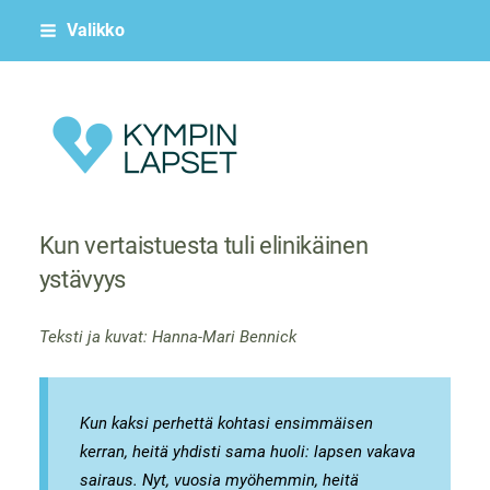
Siirry
Valikko
sivun
sisältöön
Kympin Lapset ry
Kun vertaistuesta tuli elinikäinen
ystävyys
Teksti ja kuvat: Hanna-Mari Bennick
Kun kaksi perhettä kohtasi ensimmäisen
kerran, heitä yhdisti sama huoli: lapsen vakava
sairaus. Nyt, vuosia myöhemmin, heitä