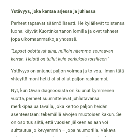
Ystävyys, joka kantaa arjessa ja juhlassa
Perheet tapaavat säännöllisesti. He kyläilevät toistensa
luona, käyvät Kuortinkartanon lomilla ja ovat tehneet
jopa ulkomaanmatkoja yhdessä.
“Lapset odottavat aina, milloin näemme seuraavan
kerran. Heistä on tullut kuin serkuksia toisilleen,”
Ystävyys on antanut paljon voimaa ja toivoa. Ilman tätä
yhteyttä moni hetki olisi ollut paljon raskaampi.
Nyt, kun Oivan diagnoosista on kulunut kymmenen
vuotta, perheet suunnittelevat juhlistavansa
merkkipaalua tavalla, joka kertoo paljon heidän
asenteestaan: tekemällä aivojen muotoisen kakun. Se
on osoitus siitä, että vuosien jälkeen asiaan voi
suhtautua jo kevyemmin – jopa huumorilla. Vakava