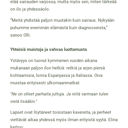
elää sairauden varjossa, mutta myös sen, miten tärkeää
on ilo ja yhdessäolo.
“Meitä yhdistää paljon muutakin kuin sairaus. Nykyään
puhumme enemmän elämästä kuin diagnooseista,”
sanoo Olli.
Yhteisiä muistoja ja vahvaa luottamusta
Ystävyys on tuonut kymmenen vuoden aikana
mukanaan paljon ilon hetkiä: retkiä ja arjen pieniä
kohtaamisia, lomia Espanjassa ja Italiassa. Oiva
muistaa erityisesti ulkomaanmatkat:
"Ne on olleet parhaita juttuja. Ja niitä varmaan tulee
vielä lisääkin."
Lapset ovat löytäneet toisistaan kavereita, ja perheet
viettävät aikaa yhdessä myös ilman erityistä syytä. Elina
kertoo: