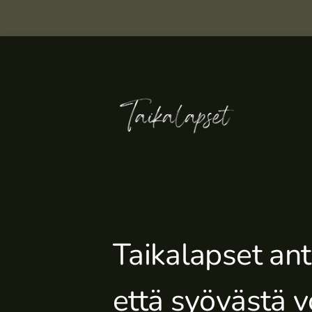
Siirry
sivun
sisältöön
Taikalapset
Taikalapset ant
että syövästä v