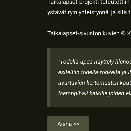
Taikalapset-projekti toteutetti
ystävät ry:n yhteistyönä, ja sitä 
Taikalapset-sivuston kuvien © K
"Todella upea näyttely hieno
esiteltiin todella rohkeita j
avartavien kertomusten kautt
tsemppihali kaikille joiden 
Aisha >>