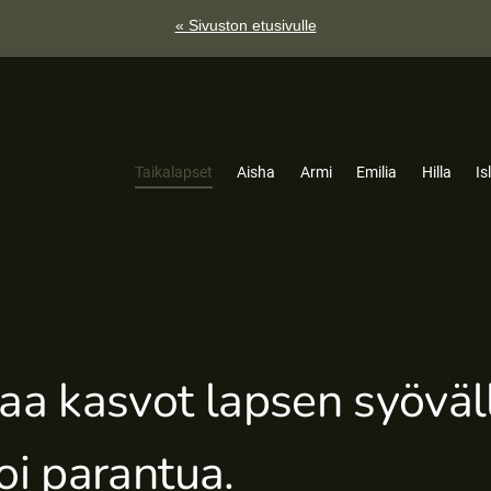
« Sivuston etusivulle
Taikalapset
Aisha
Armi
Emilia
Hilla
Is
aa kasvot lapsen syöväll
oi parantua.