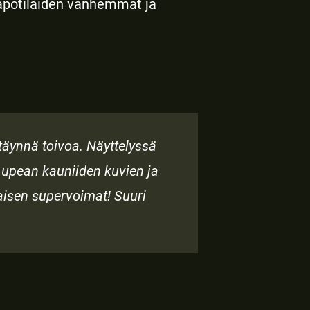
päpotilaiden vanhemmat ja
täynnä toivoa. Näyttelyssä
n upean kauniiden kuvien ja
aisen supervoimat! Suuri