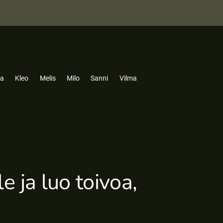
la
Kleo
Melis
Milo
Sanni
Vilma
e ja luo toivoa,