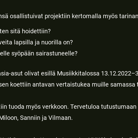
sä osallistuivat projektiin kertomalla myös tarina
ten sitä hoidettiin?
eita lapsilla ja nuorilla on?
elle syöpään sairastuneelle?
tasia-asut olivat esillä Musiikkitalossa 13.12.2022–3
en koettiin antavan vertaistukea muille samassa ti
ttiin tuoda myös verkkoon. Tervetuloa tutustumaan 
, Miloon, Sanniin ja Vilmaan.