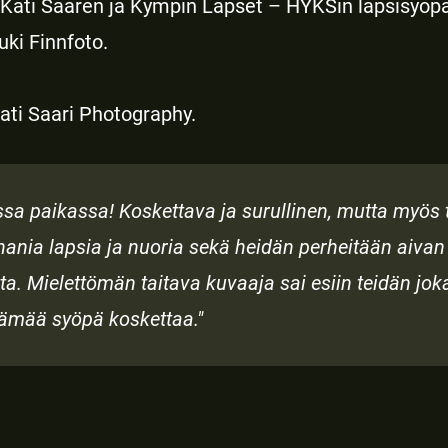
in Kati Saaren ja Kympin Lapset – HYKSin lapsisyö
tuki Finnfoto.
ati Saari Photography.
ssa paikassa! Koskettava ja surullinen, mutta myös 
a ihania lapsia ja nuoria sekä heidän perheitään aiva
a. Mielettömän taitava kuvaaja sai esiin teidän jok
elämää syöpä koskettaa."