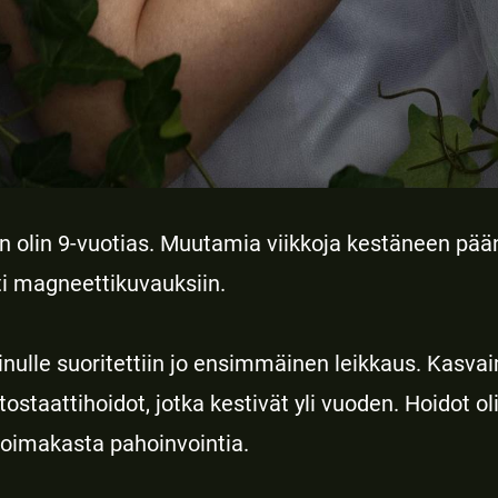
kun olin 9-vuotias. Muutamia viikkoja kestäneen pää
i magneettikuvauksiin.
 minulle suoritettiin jo ensimmäinen leikkaus. Kasv
tostaattihoidot, jotka kestivät yli vuoden. Hoidot ol
 voimakasta pahoinvointia.