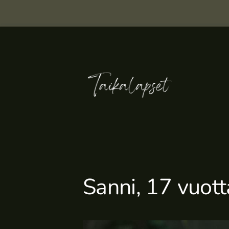
Siirry
sivun
sisältöön
Taikalapset
Sanni, 17 vuott