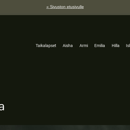
« Sivuston etusivulle
Taikalapset
Aisha
Armi
Emilia
Hilla
Is
a