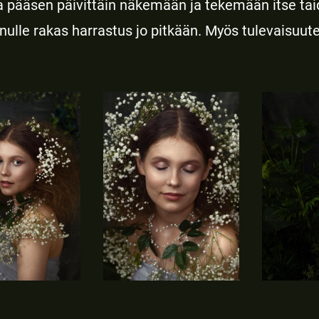
sa pääsen päivittäin näkemään ja tekemään itse ta
inulle rakas harrastus jo pitkään. Myös tulevaisuuten