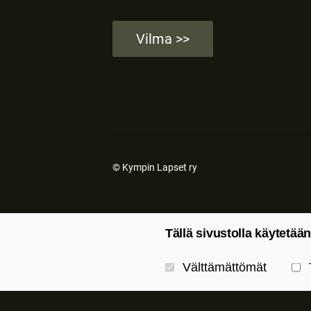
Vilma >>
©
Kympin Lapset ry
Tällä sivustolla käytetään
Valitse käytettävät evästeet
Välttämättömät