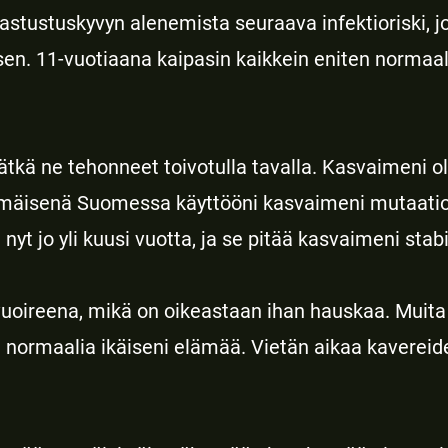
astustuskyvyn alenemista seuraava infektioriski, j
. 11-vuotiaana kaipasin kaikkein eniten normaalia 
ätkä ne tehonneet toivotulla tavalla. Kasvaimeni ol
mmäisenä Suomessa käyttööni kasvaimeni mutaatio
yt jo yli kuusi vuotta, ja se pitää kasvaimeni stabi
uoireena, mikä on oikeastaan ihan hauskaa. Muita s
normaalia ikäiseni elämää. Vietän aikaa kavereid