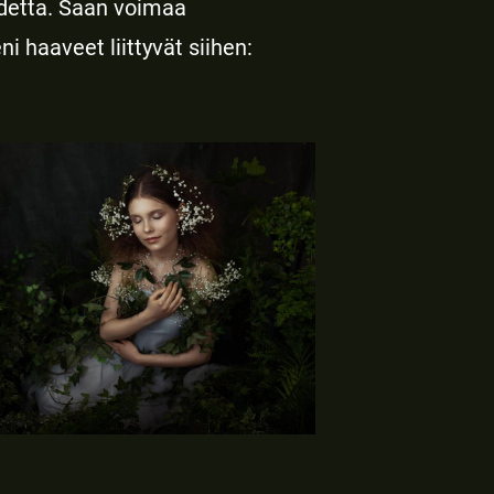
idetta. Saan voimaa
i haaveet liittyvät siihen: