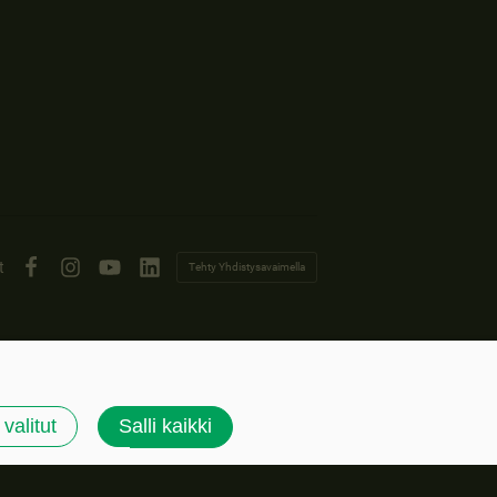
t
Tehty Yhdistysavaimella
Facebook
Instagram
YouTube
LinkedIn
 valitut
Salli kaikki