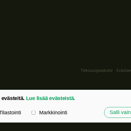
Tietosuojaseloste
Evästee
 evästeitä.
Lue lisää evästeistä.
Salli vain
Tilastointi
Markkinointi