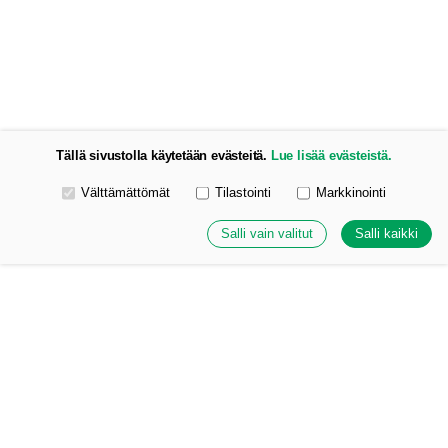
Tällä sivustolla käytetään evästeitä.
Lue lisää evästeistä.
Valitse käytettävät evästeet
Välttämättömät
Tilastointi
Markkinointi
Salli vain valitut
Salli kaikki