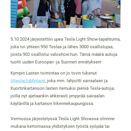
5.10.2024 järjestettiin upea Tesla Light Show-tapahtuma,
joka toi yhteen 950 Teslaa ja lähes 3000 osallistujaa,
joista 902 osallistui valoshow:hun. Tämä määrä autoja
tuotti uuden Euroopan -ja Suomen ennätyksen!
Kympin Lasten toimintaa on jo tovin tukenut
@teslaclubfinland
, joka mm. lahjoitti sairaalaan ja
Kuortinkartanoon lasten riemuksi pieniä Tesla-autoja,
joilla nyt ajetaankin ahkerasti ympyrää sairaalan
käytävillä ja kartanon liikennekaupungissa.
Vermossa järjestetyssä Tesla Light Showssa olimme
mukana kertomassa yhdistyksen työstä syöpää tai