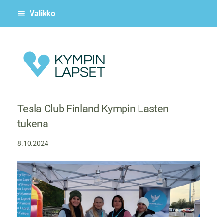
Siirry
Valikko
sivun
sisältöön
Kympin Lapset ry
Tesla Club Finland Kympin Lasten
tukena
8.10.2024