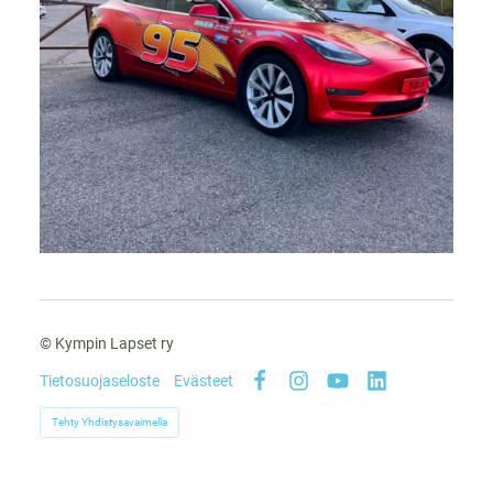
©
Kympin Lapset ry
Tietosuojaseloste
Evästeet
Facebook
Instagram
YouTube
LinkedIn
Tehty Yhdistysavaimella