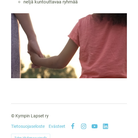
neljä kuntouttavaa ryhmää
©
Kympin Lapset ry
Tietosuojaseloste
Evästeet
Facebook
Instagram
YouTube
LinkedIn
Tehty Yhdistysavaimella