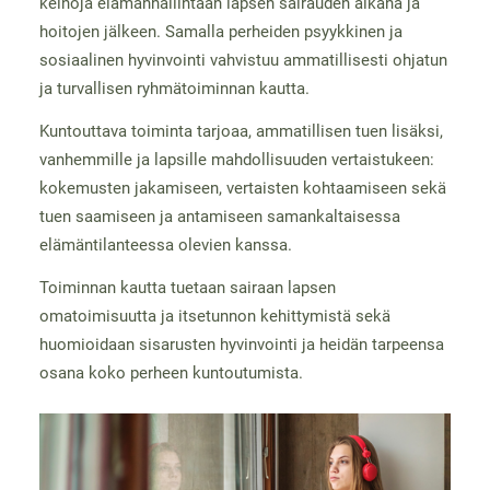
keinoja elämänhallintaan lapsen sairauden aikana ja
hoitojen jälkeen. Samalla perheiden psyykkinen ja
sosiaalinen hyvinvointi vahvistuu ammatillisesti ohjatun
ja turvallisen ryhmätoiminnan kautta.
Kuntouttava toiminta tarjoaa, ammatillisen tuen lisäksi,
vanhemmille ja lapsille mahdollisuuden vertaistukeen:
kokemusten jakamiseen, vertaisten kohtaamiseen sekä
tuen saamiseen ja antamiseen samankaltaisessa
elämäntilanteessa olevien kanssa.
Toiminnan kautta tuetaan sairaan lapsen
omatoimisuutta ja itsetunnon kehittymistä sekä
huomioidaan sisarusten hyvinvointi ja heidän tarpeensa
osana koko perheen kuntoutumista.