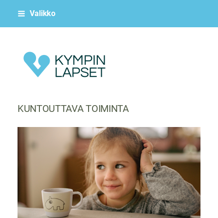
Siirry
Valikko
sivun
sisältöön
Kympin Lapset ry
KUNTOUTTAVA TOIMINTA