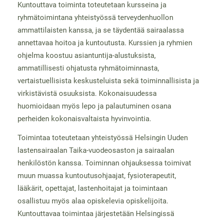
Kuntouttava toiminta toteutetaan kursseina ja
ryhmätoimintana yhteistyössä terveydenhuollon
ammattilaisten kanssa, ja se täydentää sairaalassa
annettavaa hoitoa ja kuntoutusta. Kurssien ja ryhmien
ohjelma koostuu asiantuntija-alustuksista,
ammatillisesti ohjatusta ryhmätoiminnasta,
vertaistuellisista keskusteluista sekä toiminnallisista ja
virkistävistä osuuksista. Kokonaisuudessa
huomioidaan myös lepo ja palautuminen osana
perheiden kokonaisvaltaista hyvinvointia.
Toimintaa toteutetaan yhteistyössä Helsingin Uuden
lastensairaalan Taika-vuodeosaston ja sairaalan
henkilöstön kanssa. Toiminnan ohjauksessa toimivat
muun muassa kuntoutusohjaajat, fysioterapeutit,
lääkärit, opettajat, lastenhoitajat ja toimintaan
osallistuu myös alaa opiskelevia opiskelijoita.
Kuntouttavaa toimintaa järjestetään Helsingissä