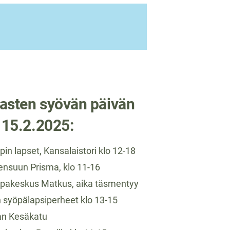
lasten syövän päivän
 15.2.2025:
pin lapset, Kansalaistori klo 12-18
ensuun Prisma, klo 11-16
ppakeskus Matkus, aika täsmentyy
 syöpälapsiperheet klo 13-15
an Kesäkatu