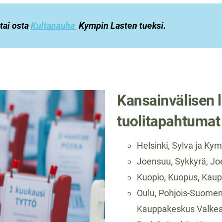
tai osta
Kultanauha
Kympin Lasten tueksi.
Kansainvälisen 
tuolitapahtumat
Helsinki, Sylva ja Kym
Joensuu, Sykkyrä, Jo
Kuopio, Kuopus, Kau
Oulu, Pohjois-Suomen
Kauppakeskus Valke