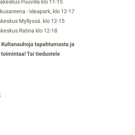
akeskus Puuvilla klo 11-15
skusareena - Ideapark, klo 12-17
akeskus Myllyssä. klo 12-15
akeskus Ratina klo 12-18
 Kultanauhoja tapahtumasta ja
toimintaa! Tai tiedustele
: