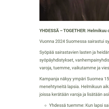
YHDESSÄ – TOGETHER: Helmikuu on
Vuonna 2024 Suomessa sairastui syö
Syöpää sairastavien lasten ja heidän
syöpäyhdistykset, vanhempainyhdi
varoja, tuemme, vaikutamme ja vi
Kampanja näkyy ympäri Suomea 15.2.
menehtyneitä lapsia. Helmikuun aika
joissa kerätään varoja ja lisätään a
Yhdessä tuemme: Kun lapsi sair