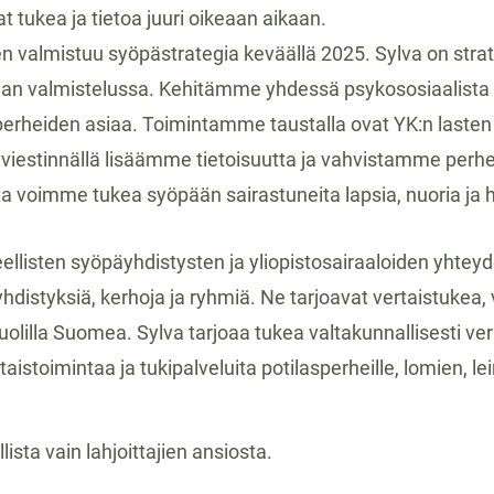
t tukea ja tietoa juuri oikeaan aikaan.
almistuu syöpästrategia keväällä 2025. Sylva on strat
gian valmistelussa. Kehitämme yhdessä psykososiaalista
erheiden asiaa. Toimintamme taustalla ovat YK:n lasten
 viestinnällä lisäämme tietoisuutta ja vahvistamme perh
 voimme tukea syöpään sairastuneita lapsia, nuoria ja 
listen syöpäyhdistysten ja yliopistosairaaloiden yhteyd
distyksiä, kerhoja ja ryhmiä. Ne tarjoavat vertaistukea, 
puolilla Suomea. Sylva tarjoaa tukea valtakunnallisesti v
aistoimintaa ja tukipalveluita potilasperheille, lomien, le
ista vain lahjoittajien ansiosta.