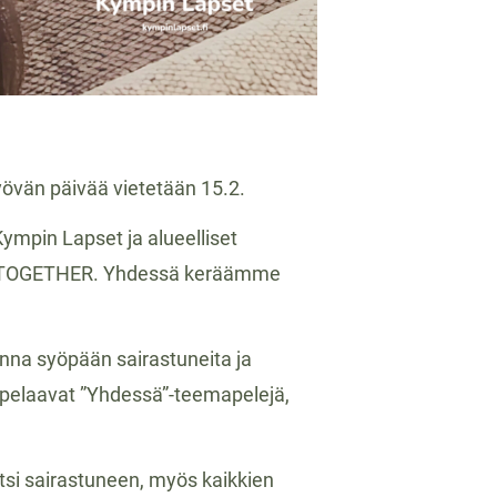
övän päivää vietetään 15.2.
Kympin Lapset ja alueelliset
 – TOGETHER. Yhdessä keräämme
nna syöpään sairastuneita ja
a pelaavat ”Yhdessä”-teemapelejä,
tsi sairastuneen, myös kaikkien