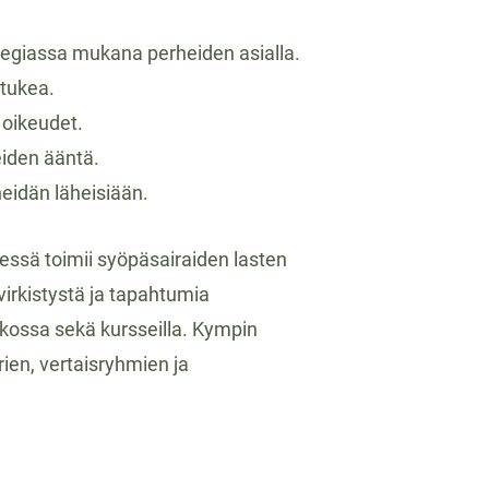
egiassa mukana perheiden asialla.
 tukea.
 oikeudet.
eiden ääntä.
heidän läheisiään.
essä toimii syöpäsairaiden lasten
virkistystä ja tapahtumia
erkossa sekä kursseilla. Kympin
irien, vertaisryhmien ja