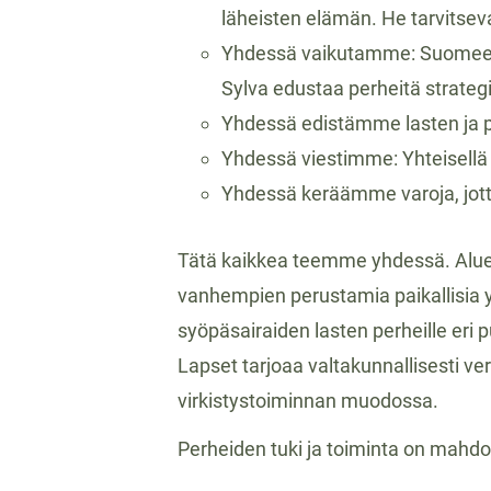
läheisten elämän. He tarvitseva
Yhdessä vaikutamme: Suomeen v
Sylva edustaa perheitä strate
Yhdessä edistämme lasten ja p
Yhdessä viestimme: Yhteisellä
Yhdessä keräämme varoja, jotta
Tätä kaikkea teemme yhdessä. Alueel
vanhempien perustamia paikallisia yh
syöpäsairaiden lasten perheille eri 
Lapset tarjoaa valtakunnallisesti vert
virkistystoiminnan muodossa.
Perheiden tuki ja toiminta on mahdoll