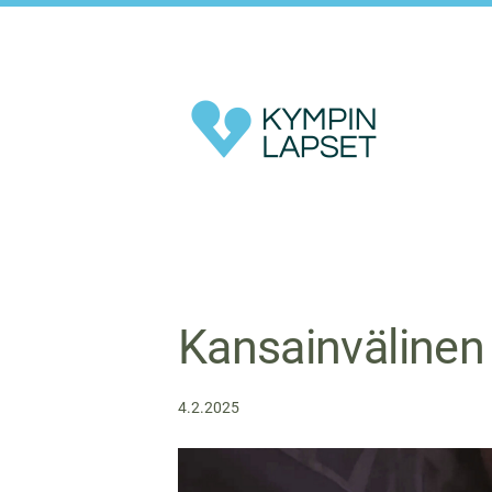
Siirry
sivun
sisältöön
Kympin Lapset ry
Kansainvälinen 
4.2.2025