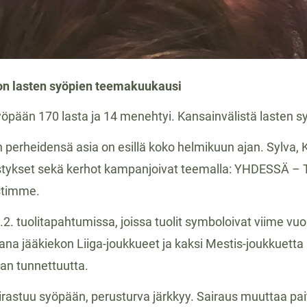
 lasten syöpien teemakuukausi
pään 170 lasta ja 14 menehtyi. Kansainvälistä lasten sy
 perheidensä asia on esillä koko helmikuun ajan. Sylva, 
stykset sekä kerhot kampanjoivat teemalla: YHDESSÄ
estimme.
 tuolitapahtumissa, joissa tuolit symboloivat viime vuo
na jääkiekon Liiga-joukkueet ja kaksi Mestis-joukkuett
sian tunnettuutta.
astuu syöpään, perusturva järkkyy. Sairaus muuttaa pai