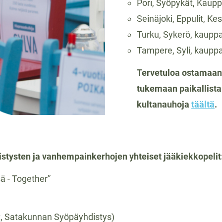
Pori, Syöpykät, Kaupp
Seinäjoki, Eppulit, Ke
Turku, Sykerö, kaupp
Tampere, Syli, kaupp
Tervetuloa ostamaan
tukemaan paikallista 
kultanauhoja
täältä
.
distysten ja vanhempainkerhojen yhteiset jääkiekkopelit
ä - Together”
, Satakunnan Syöpäyhdistys)