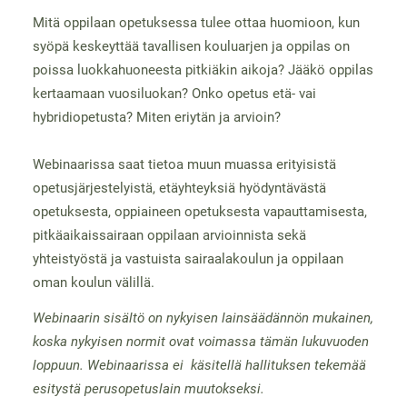
Mitä oppilaan opetuksessa tulee ottaa huomioon, kun
syöpä keskeyttää tavallisen kouluarjen ja oppilas on
poissa luokkahuoneesta pitkiäkin aikoja? Jääkö oppilas
kertaamaan vuosiluokan? Onko opetus etä- vai
hybridiopetusta? Miten eriytän ja arvioin?
Webinaarissa saat tietoa muun muassa erityisistä
opetusjärjestelyistä, etäyhteyksiä hyödyntävästä
opetuksesta, oppiaineen opetuksesta vapauttamisesta,
pitkäaikaissairaan oppilaan arvioinnista sekä
yhteistyöstä ja vastuista sairaalakoulun ja oppilaan
oman koulun välillä.
Webinaarin sisältö on nykyisen lainsäädännön mukainen,
koska nykyisen normit ovat voimassa tämän lukuvuoden
loppuun. Webinaarissa ei käsitellä hallituksen tekemää
esitystä perusopetuslain muutokseksi.