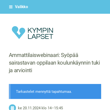
Siirry
Valikko
sivun
sisältöön
Kympin Lapset ry
Ammattilaiswebinaari: Syöpää
sairastavan oppilaan koulunkäynnin tuki
ja arviointi
Tarkastelet mennyttä tapahtumaa.
ke 20.11.2024
klo 14
–
15:45