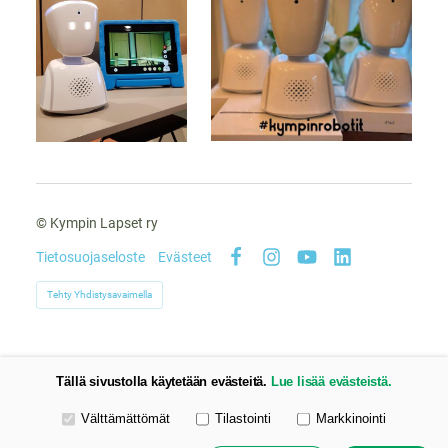
©
Kympin Lapset ry
Tietosuojaseloste
Evästeet
Facebook
Instagram
YouTube
LinkedIn
Tehty Yhdistysavaimella
Tällä sivustolla käytetään evästeitä.
Lue lisää evästeistä.
Valitse käytettävät evästeet
Välttämättömät
Tilastointi
Markkinointi