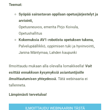
Teemat:
Syöpää sairastavan oppilaan opetusjärjestelyt ja
arviointi,
Opetusneuvos, emerita Pirjo Koivula,
Opetushallitus
Kokemuksia AV1-robotista opetuksen tukena,
Palvelupäällikkö, oppimisen tuki ja hyvinvointi
,
Janina Mäntymaa, Lahden kaupunki
Ilmoittaudu mukaan alla olevalla lomakkeella!
Voit
esittää ennakkoon kysymyksiä asiantuntijoille
ilmoittautumisen yhteydessä.
Tätä webinaaria ei
tallenneta.
Lämpimästi tervetuloa!
ILMOITTAUDU WEBINAARIIN TÄSTÄ