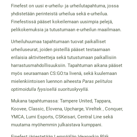
Finefest on uusi e-urheilu- ja urheilutapahtuma, jossa
yhdistetään perinteistä urheilua sekä e-urheilua.
Finefestissä pääset kokeilemaan uusimpia pelejä,
pelikokemuksia ja tutustumaan e-urheilun maailmaan.
Urheiluhuumaa tapahtumaan tuovat paikalliset
urheiluseurat, joiden pisteillä pääset testaamaan
erilaisia aktiviteetteja sekä tutustumaan paikallisiin
harrastusmahdollisuuksiin. Tapahtuman aikana pääset
myös seuraamaan CS:GO:ta livenä, sekä kuulemaan
mielenkiintoisen luennon aiheesta
Paras pelitulos
optimoidulla fyysisellä suorituskyvyllä.
Mukana tapahtumassa: Tampere United, Tappara,
Koovee, Classic, Elovena, Upcharge, Vireltek , Conquer,
YMCA, Lumi Esports, CSKeisari, Central Line sekä
muutama myöhemmin julkaistava kumppani.
Finefest järjestetään Lempäälän Ideaparkin Bläk