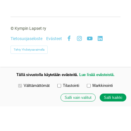
©
Kympin Lapset ry
Tietosuojaseloste
Evästeet
Facebook
Instagram
YouTube
LinkedIn
Tehty Yhdistysavaimella
Tällä sivustolla käytetään evästeitä.
Lue lisää evästeistä.
Valitse käytettävät evästeet
Välttämättömät
Tilastointi
Markkinointi
Salli vain valitut
Salli kaikki