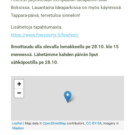
Boksissa. Lauantaina Ideaparkissa on myös käynnissä
Tappara-päivä, tervetuloa sinnekin!
Lisätietoja tapahtumasta:
https://www.finesports.fi/finefest/
Ilmoittaudu alla olevalla lomakkeella pe 28.10. klo 15
mennessä. Lähetämme kahden päivän liput
sähköpostilla pe 28.10.
+
−
Leaflet
| Map data ©
OpenStreetMap
contributors,
CC-BY-SA
, Imagery ©
Mapbox