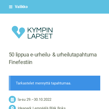
Siirry
Valikko
sivun
sisältöön
Kympin Lapset ry
50 lippua e-urheilu- & urheilutapahtuma
Finefestiin
Tarkastelet mennyttä tapahtumaa.
la-su
29.
–
30.10.2022
Ideapark Lempäälä Bläk Boks