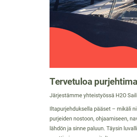
Tervetuloa purjehtima
Järjestämme yhteistyössä H2O Sailin
Iltapurjehduksella pääset – mikäli n
purjeiden nostoon, ohjaamiseen, nav
lähdön ja sinne paluun. Täysin luvall