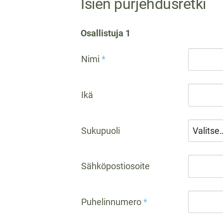
Isien purjehdusretki
Osallistuja 1
Nimi
*
Ikä
Sukupuoli
Sähköpostiosoite
Puhelinnumero
*