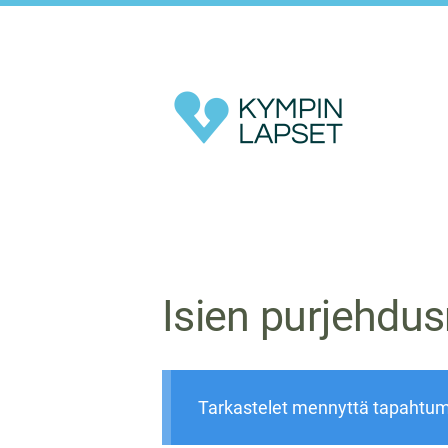
Siirry
sivun
sisältöön
Kympin Lapset ry
Isien purjehdus
Tarkastelet mennyttä tapahtu