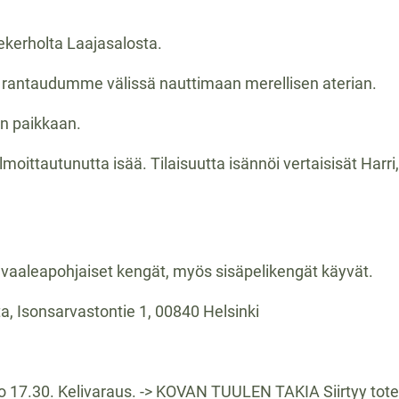
kerholta Laajasalosta.
 rantaudumme välissä nauttimaan merellisen aterian.
n paikkaan.
ttautunutta isää. Tilaisuutta isännöi vertaisisät Harri,
 vaaleapohjaiset kengät, myös sisäpelikengät käyvät.
, Isonsarvastontie 1, 00840 Helsinki
o 17.30. Kelivaraus. -> KOVAN TUULEN TAKIA Siirtyy tote