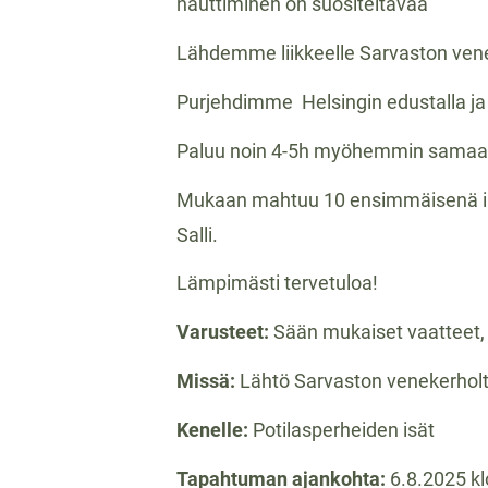
nauttiminen on suositeltavaa
Lähdemme liikkeelle Sarvaston vene
Purjehdimme Helsingin edustalla ja
Paluu noin 4-5h myöhemmin samaa
Mukaan mahtuu 10 ensimmäisenä ilmoi
Salli.
Lämpimästi tervetuloa!
Varusteet:
Sään mukaiset vaatteet,
Missä:
Lähtö Sarvaston venekerholta
Kenelle:
Potilasperheiden isät
Tapahtuman ajankohta:
6.8.2025 kl