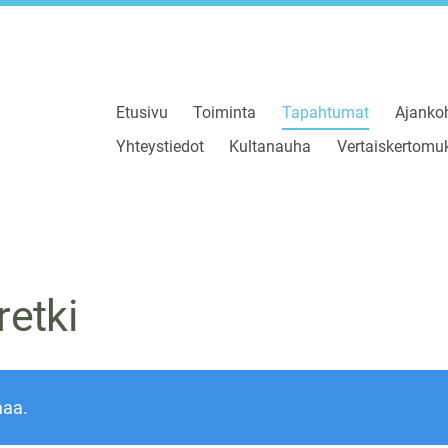
Etusivu
Toiminta
Tapahtumat
Ajankoh
Yhteystiedot
Kultanauha
Vertaiskertomuk
retki
maa.