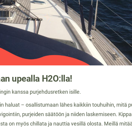
an upealla H2O:lla!
gin kanssa purjehdusretken isille.
iin haluat – osallistumaan lähes kaikkiin touhuihin, mitä 
igointiin, purjeiden säätöön ja niiden laskemiseen. Kipp
ista on myös chillata ja nauttia vesillä olosta. Meillä mit