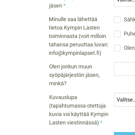
jäsen
*
Minulle saa lähettää
Sähk
tietoa Kympin Lasten
Puhe
toiminnasta (voit milloin
tahansa peruuttaa luvan:
Olen
info@kympinlapset.fi)
Olen jonkun muun
syöpäjärjestön jäsen,
minkä?
Kuvauslupa
(tapahtumassa otettuja
kuvia voi käyttää Kympin
Lasten viestinnässä)
*