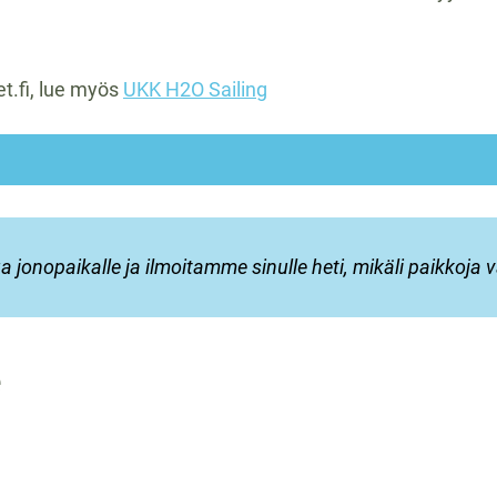
t.fi, lue myös
UKK H2O Sailing
ua jonopaikalle ja ilmoitamme sinulle heti, mikäli paikkoja
e