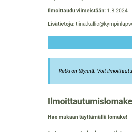
Ilmoittaudu viimeistään:
1.8.2024
Lisätietoja:
tiina.kallio@kympinlapse
Retki on täynnä. Voit ilmoittaut
Ilmoittautumislomak
Hae mukaan täyttämällä lomake!