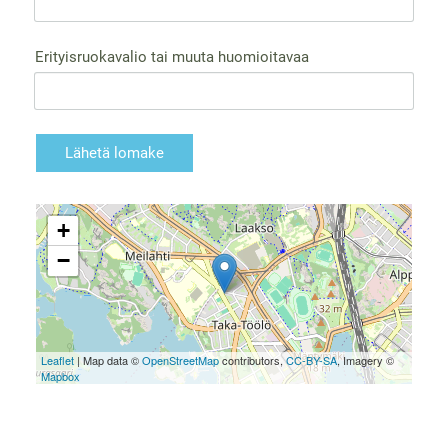
Erityisruokavalio tai muuta huomioitavaa
Lähetä lomake
+
−
Leaflet
| Map data ©
OpenStreetMap
contributors,
CC-BY-SA
, Imagery ©
Mapbox