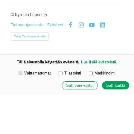
©
Kympin Lapset ry
Tietosuojaseloste
Evästeet
Facebook
Instagram
YouTube
LinkedIn
Tehty Yhdistysavaimella
Tällä sivustolla käytetään evästeitä.
Lue lisää evästeistä.
Valitse käytettävät evästeet
Välttämättömät
Tilastointi
Markkinointi
Salli vain valitut
Salli kaikki