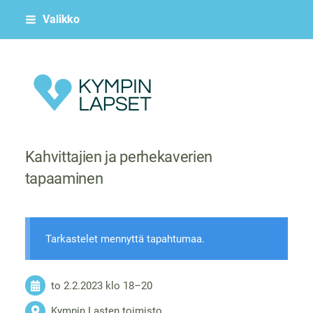
Siirry
Valikko
sivun
sisältöön
Kympin Lapset ry
Kahvittajien ja perhekaverien
tapaaminen
Tarkastelet mennyttä tapahtumaa.
to 2.2.2023
klo 18
–
20
Kympin Lasten toimisto