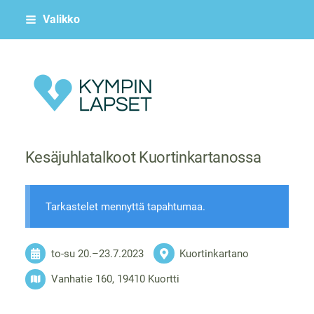
Siirry
Valikko
sivun
sisältöön
Kympin Lapset ry
Kesäjuhlatalkoot Kuortinkartanossa
Tarkastelet mennyttä tapahtumaa.
to-su
20.
–
23.7.2023
Kuortinkartano
Vanhatie 160, 19410 Kuortti