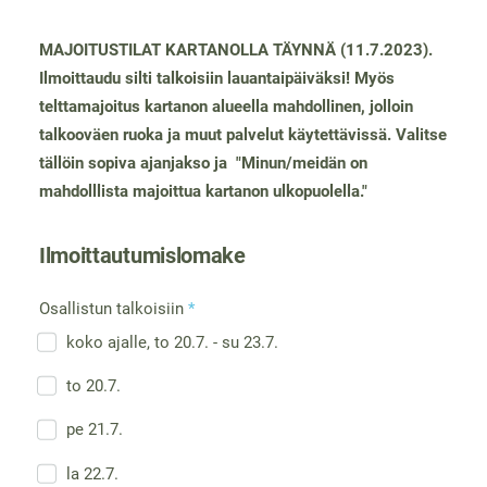
MAJOITUSTILAT KARTANOLLA TÄYNNÄ (11.7.2023).
Ilmoittaudu silti talkoisiin lauantaipäiväksi! Myös
telttamajoitus kartanon alueella mahdollinen, jolloin
talkooväen ruoka ja muut palvelut käytettävissä. Valitse
tällöin sopiva ajanjakso ja "Minun/meidän on
mahdolllista majoittua kartanon ulkopuolella."
Ilmoittautumislomake
Osallistun talkoisiin
*
koko ajalle, to 20.7. - su 23.7.
to 20.7.
pe 21.7.
la 22.7.