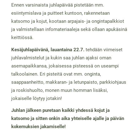
Ennen varsinaista juhlapäivää pistetään mm.
esiintymislava ja puitteet kuntoon, rakennetaan
katsomo ja kojut, kootaan arpajais- ja ongintapalkkiot
ja valmistellaan infomateriaaleja sekä ollaan apukäsinä
keittiössä.
Kesäjuhlapäivänä, lauantaina 22.7.
tehdään viimeiset
juhlavalmistelut ja kukin saa juhlan ajaksi oman
asemapaikkansa, jokaisessa pisteessä on useampi
talkoolainen. Eri pisteitä ovat mm. onginta,
saappaanheitto, makkaran- ja letunpaisto, parkkiohjaus
ja roskishuolto, monen muun homman lisäksi,
jokaiselle löytyy jotakin!
Juhlan jälkeen puretaan kaikki yhdessä kojut ja
katsomo ja sitten onkin aika yhteiselle ajalle ja päivän
kokemuksien jakamiselle!