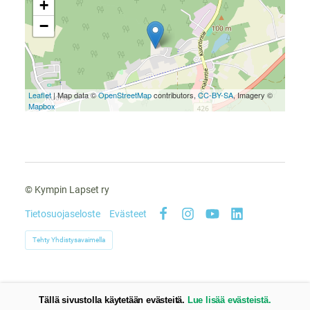
+
−
Leaflet
| Map data ©
OpenStreetMap
contributors,
CC-BY-SA
, Imagery ©
Mapbox
©
Kympin Lapset ry
Tietosuojaseloste
Evästeet
Facebook
Instagram
YouTube
LinkedIn
Tehty Yhdistysavaimella
Tällä sivustolla käytetään evästeitä.
Lue lisää evästeistä.