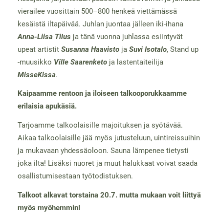
vierailee vuosittain 500–800 henkeä viettämässä
kesäistä iltapäivää. Juhlan juontaa jälleen iki-ihana
Anna-Liisa Tilus
ja tänä vuonna juhlassa esiintyvät
upeat artistit
Susanna Haavisto
ja
Suvi Isotalo
, Stand up
-muusikko
Ville Saarenketo
ja lastentaiteilija
MisseKissa
.
Kaipaamme rentoon ja iloiseen talkooporukkaamme
erilaisia apukäsiä.
Tarjoamme talkoolaisille majoituksen ja syötävää.
Aikaa talkoolaisille jää myös jutusteluun, uintireissuihin
ja mukavaan yhdessäoloon. Sauna lämpenee tietysti
joka ilta! Lisäksi nuoret ja muut halukkaat voivat saada
osallistumisestaan työtodistuksen.
Talkoot alkavat torstaina 20.7. mutta mukaan voit liittyä
myös myöhemmin!