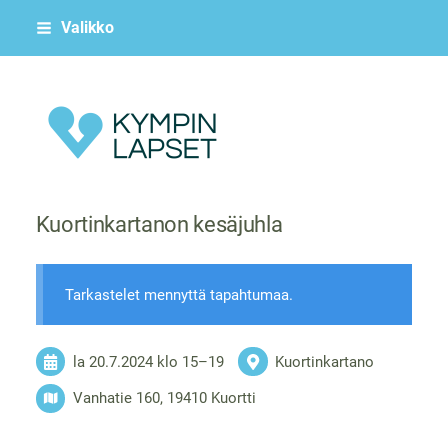
Siirry
Valikko
sivun
sisältöön
Kympin Lapset ry
Kuortinkartanon kesäjuhla
Tarkastelet mennyttä tapahtumaa.
la 20.7.2024
klo 15
–
19
Kuortinkartano
Vanhatie 160, 19410 Kuortti