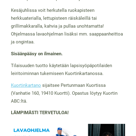
Kesäjuhlissa voit herkutella ruokapisteen
herkkuaterialla, lettupisteen räiskäleillä tai
grillimakkaralla, kahvia ja pullaa unohtamatta!
Ohjelmassa lavaohjelman lisäksi mm. saappaanheittoa
ja ongintaa.
Sisäänpääsy on ilmainen.
Tilaisuuden tuotto käytetään lapsisyöpäpotilaiden
leiritoiminnan tukemiseen Kuortinkartanossa.
Kuortinkartano
sijaitsee Pertunmaan Kuortissa
(Vanhatie 160, 19410 Kuortti). Opastus löytyy Kuortin
ABC:ltä.
LÄMPIMÄSTI TERVETULOA!