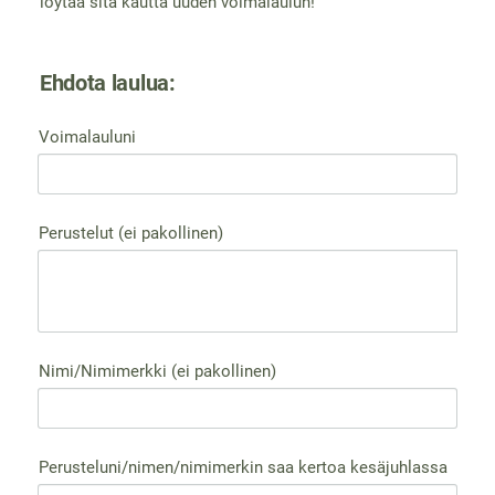
löytää sitä kautta uuden voimalaulun!
Ehdota laulua:
Voimalauluni
Perustelut (ei pakollinen)
Nimi/Nimimerkki (ei pakollinen)
Perusteluni/nimen/nimimerkin saa kertoa kesäjuhlassa