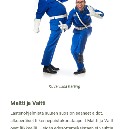
Kuva: Liisa Karling
Maltti ja Valtti
Lastenohjelmista suuren suosion saaneet aidot,
alkuperäiset liikennepuistokonstaapelit Maltti ja Valtti
ovat liikkeellä. Heidän edesottamuksistaan ei vauhtia