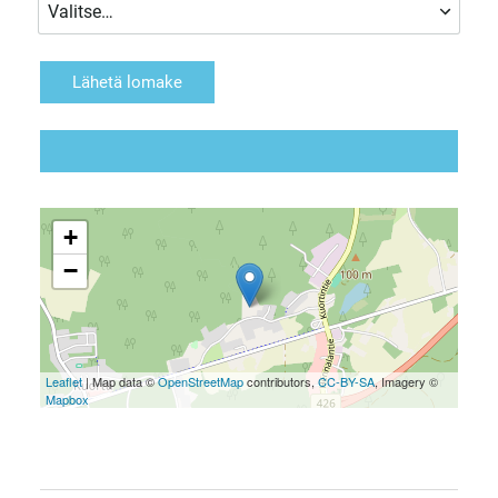
Lähetä lomake
+
−
Leaflet
| Map data ©
OpenStreetMap
contributors,
CC-BY-SA
, Imagery ©
Mapbox