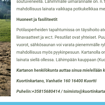
soutuveneellä. Lähimmälle uimarannalle on. n.1
mahdollisuus lainata vaikkapa potkukelkkaa me
Huoneet ja fasiliteetit
Potilasperheiden tapahtumissa on täysihoito at
liinavaatteet ja wc:t. Pesutilat ovat yhteiset. 
vuorot, sähkösaunan voi varata pienemmälle ry
mahdollisuus myös pyykinpesuun. Kartanolla on 
lainata siellä ollessa. Lähimpään kauppaan (Ku
Kartanon henkilökunta auttaa sinua mielellään 
Kuortinkartano, Vanhatie 160 16400 Kuortti
Puhelin:+35815680414 / toimisto@kuortinkarta