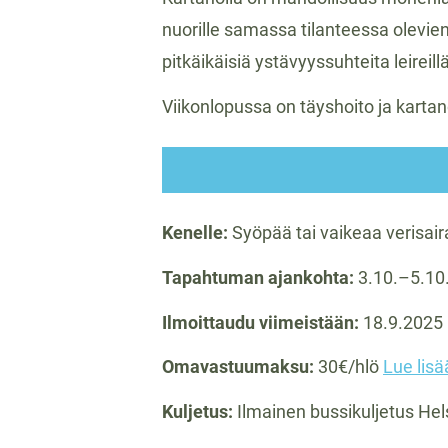
nuorille samassa tilanteessa olevi
pitkäikäisiä ystävyyssuhteita leirei
Viikonlopussa on täyshoito ja karta
Kenelle:
Syöpää tai vaikeaa verisaira
Tapahtuman ajankohta:
3.10.–5.10
Ilmoittaudu viimeistään:
18.9.2025 
Omavastuumaksu:
30€/hlö
Lue lisä
Kuljetus:
Ilmainen bussikuljetus Hel