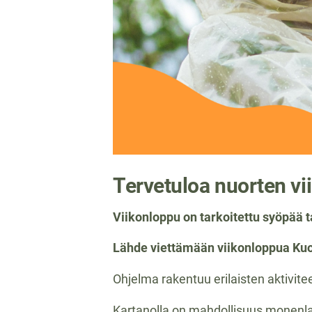
Tervetuloa nuorten v
Viikonloppu on tarkoitettu syöpää ta
Lähde viettämään viikonloppua Kuo
Ohjelma rakentuu erilaisten aktivit
Kartanolla on mahdollisuus monenla