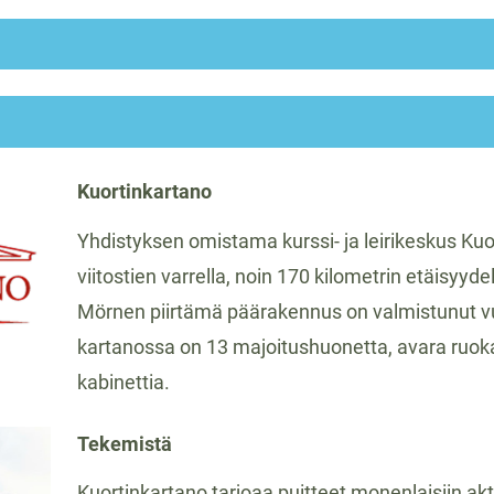
Kuortinkartano
Yhdistyksen omistama kurssi- ja leirikeskus Kuo
viitostien varrella, noin 170 kilometrin etäisyyde
Mörnen piirtämä päärakennus on valmistunut v
kartanossa on 13 majoitushuonetta, avara ruokail
kabinettia.
Tekemistä
Kuortinkartano tarjoaa puitteet monenlaisiin akti