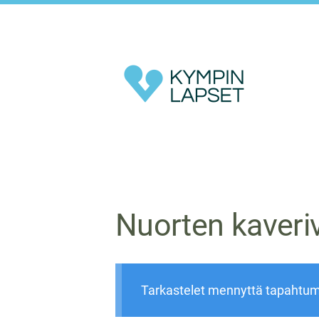
Siirry
sivun
sisältöön
Kympin Lapset ry
Nuorten kaveri
Tarkastelet mennyttä tapahtu