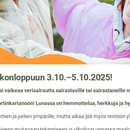
iikonloppuun 3.10.–5.10.2025!
i vaikeaa verisairautta sairastaville tai sairastaneille n
rtinkartanoon! Luvassa on hemmottelua, herkkuja ja h
eettien ja pelien ympärille, mutta aikaa jää myös rentoo
iseen mukavaan tekemiseen ja ulkoiluun upeassa maalais