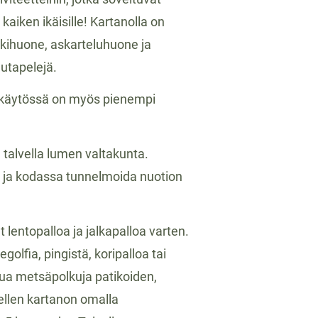
iken ikäisille! Kartanolla on
ikkihuone, askarteluhuone ja
autapelejä.
i käytössä on myös pienempi
a talvella lumen valtakunta.
a ja kodassa tunnelmoida nuotion
t lentopalloa ja jalkapalloa varten.
golfia, pingistä, koripalloa tai
tua metsäpolkuja patikoiden,
dellen kartanon omalla