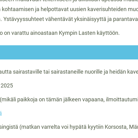
en kohtaamisen ja helpottavat uusien kaverisuhteiden m
llä. Ystävyyssuhteet vähentävät yksinäisyyttä ja parantava
no on varattu ainoastaan Kympin Lasten käyttöön.
utta sairastaville tai sairastaneille nuorille ja heidän kav
.2025
(mikäli paikkoja on tämän jälkeen vapaana, ilmoittautumi
ä
singistä (matkan varrelta voi hypätä kyytiin Korsosta, Mä