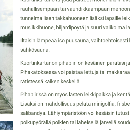
rauhallisempaan tai vauhdikkaampaan menoon ka
tunnelmallisen takkahuoneen lisäksi lapsille le
musiikkihuone, biljardipöytä ja suuri valikoima l
Iltaisin lämpeää iso puusauna, vaihtoehtoisest
sähkösauna.
Kuortinkartanon pihapiiri on kesäinen paratiisi j
Pihakatoksessa voi paistaa lettuja tai makkara
rätistessä kaiken keskellä.
Pihapiirissä on myös lasten leikkipaikka ja kentä
Lisäksi on mahdollisuus pelata minigolfia, frisbee
salibandya. Lähiympäristöön voi kesäisin tutus
polkupyörällä polkien tai läheisellä järvellä sou