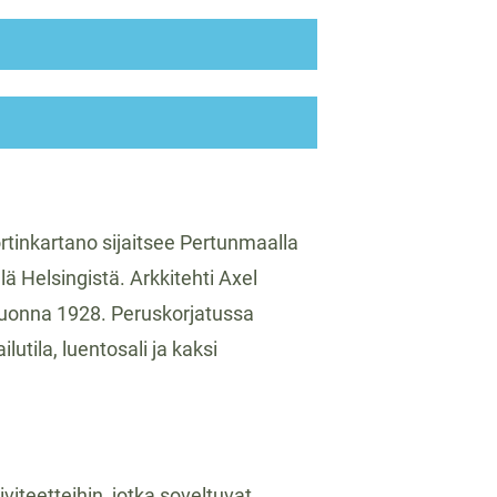
rtinkartano sijaitsee Pertunmaalla
llä Helsingistä. Arkkitehti Axel
uonna 1928. Peruskorjatussa
utila, luentosali ja kaksi
viteetteihin, jotka soveltuvat