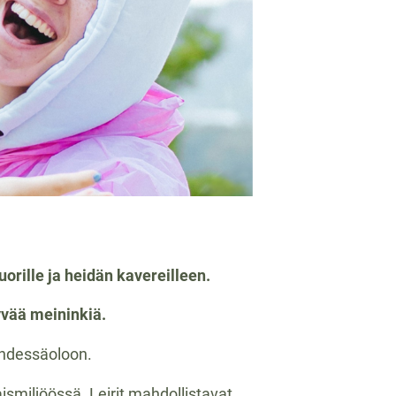
uorille ja heidän kavereilleen.
yvää meininkiä.
n yhdessäoloon.
miljöössä. Leirit mahdollistavat