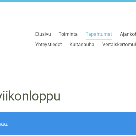
Etusivu
Toiminta
Tapahtumat
Ajankoh
Yhteystiedot
Kultanauha
Vertaiskertomuk
viikonloppu
maa.