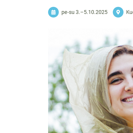
pe-su
3.
–
5.10.2025
Ku