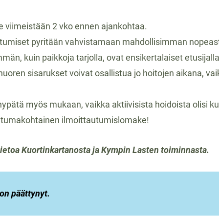
lle viimeistään 2 vko ennen ajankohtaa.
utumiset pyritään vahvistamaan mahdollisimman nopeasti, 
än, kuin paikkoja tarjolla, ovat ensikertalaiset etusijalla
oren sisarukset voivat osallistua jo hoitojen aikana, vaikk
pätä myös mukaan, vaikka aktiivisista hoidoista olisi kul
tumakohtainen ilmoittautumislomake!
tietoa Kuortinkartanosta ja Kympin Lasten toiminnasta.
on päättynyt.