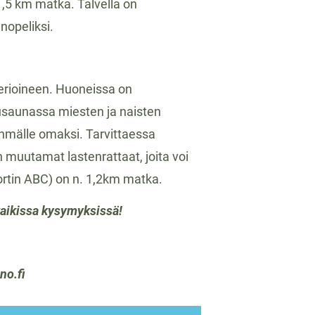
,5 km matka. Talvella on
nopeliksi.
erioineen. Huoneissa on
Puusaunassa miesten ja naisten
hmälle omaksi. Tarvittaessa
muutamat lastenrattaat, joita voi
ortin ABC) on n. 1,2km matka.
kaikissa kysymyksissä!
no.fi