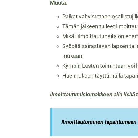
Muuta:
Paikat vahvistetaan osallistuji
Tämän jälkeen tulleet ilmoitta
Mikäli ilmoittautuneita on enemm
Syöpää sairastavan lapsen tai nu
mukaan.
Kympin Lasten toimintaan voi hy
Hae mukaan täyttämällä tapah
Ilmoittautumislomakkeen alla lisää 
Ilmoittautuminen tapahtumaan 