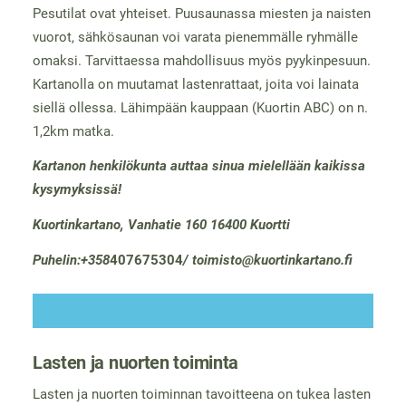
Pesutilat ovat yhteiset. Puusaunassa miesten ja naisten
vuorot, sähkösaunan voi varata pienemmälle ryhmälle
omaksi. Tarvittaessa mahdollisuus myös pyykinpesuun.
Kartanolla on muutamat lastenrattaat, joita voi lainata
siellä ollessa. Lähimpään kauppaan (Kuortin ABC) on n.
1,2km matka.
Kartanon henkilökunta auttaa sinua mielellään kaikissa
kysymyksissä!
Kuortinkartano, Vanhatie 160 16400 Kuortti
Puhelin:+358
407675304
/ toimisto@kuortinkartano.fi
Lasten ja nuorten toiminta
Lasten ja nuorten toiminnan tavoitteena on tukea lasten