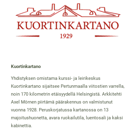
Kuortinkartano
Yhdistyksen omistama kurssi- ja leirikeskus
Kuortinkartano sijaitsee Pertunmaalla viitostien varrella,
noin 170 kilometrin etäisyydellä Helsingistä. Arkkitehti
Axel Mörnen piirtämä päärakennus on valmistunut
vuonna 1928. Peruskorjatussa kartanossa on 13
majoitushuonetta, avara ruokailutila, luentosali ja kaksi
kabinettia.