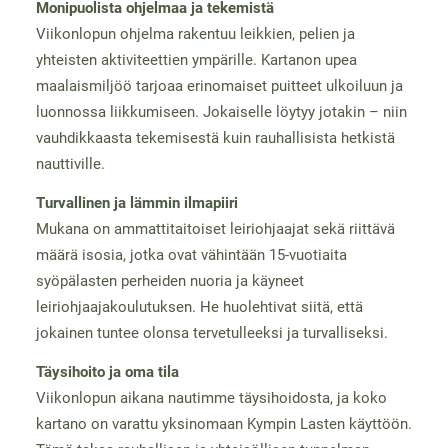
Monipuolista ohjelmaa ja tekemistä
Viikonlopun ohjelma rakentuu leikkien, pelien ja
yhteisten aktiviteettien ympärille. Kartanon upea
maalaismiljöö tarjoaa erinomaiset puitteet ulkoiluun ja
luonnossa liikkumiseen. Jokaiselle löytyy jotakin – niin
vauhdikkaasta tekemisestä kuin rauhallisista hetkistä
nauttiville.
Turvallinen ja lämmin ilmapiiri
Mukana on ammattitaitoiset leiriohjaajat sekä riittävä
määrä isosia, jotka ovat vähintään 15-vuotiaita
syöpälasten perheiden nuoria ja käyneet
leiriohjaajakoulutuksen. He huolehtivat siitä, että
jokainen tuntee olonsa tervetulleeksi ja turvalliseksi.
Täysihoito ja oma tila
Viikonlopun aikana nautimme täysihoidosta, ja koko
kartano on varattu yksinomaan Kympin Lasten käyttöön.