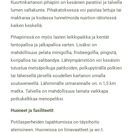
Kuortinkartanon pihapiiri on kesäinen paratiisi ja talvella
lumen valtakunta. Pihakatoksessa voi paistaa lettuja tai
makkaraa ja kodassa tunnelmoida nuotion rätistessä
kaiken keskellä.
Pihapiirissä on myös lasten leikkipaikka ja kentät
lentopalloa ja jalkapalloa varten. Lisäksi on
mahdollisuus pelata minigolfia, frisbeegolfia, pingistä,
koripalloa tai salibandya. Lähiympäristöön voi kesäisin
tutustua metsäpolkuja patikoiden, polkupyörällä polkien
tai läheisellä järvellä soudellen kartanon omalla
soutuveneellä. Lähimmälle uimarannalle on. n.1,5 km
matka. Talvella on mahdollisuus lainata vaikkapa
potkukelkkaa menopeliksi.
Huoneet ja fasiliteetit
Potilasperheiden tapahtumissa on täysihoito
aterioineen. Huoneissa on liinavaatteet ja wc:t.