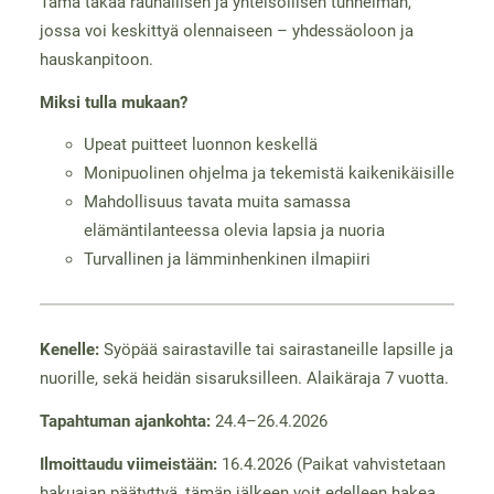
Tämä takaa rauhallisen ja yhteisöllisen tunnelman,
jossa voi keskittyä olennaiseen – yhdessäoloon ja
hauskanpitoon.
Miksi tulla mukaan?
Upeat puitteet luonnon keskellä
Monipuolinen ohjelma ja tekemistä kaikenikäisille
Mahdollisuus tavata muita samassa
elämäntilanteessa olevia lapsia ja nuoria
Turvallinen ja lämminhenkinen ilmapiiri
Kenelle:
Syöpää sairastaville tai sairastaneille lapsille ja
nuorille, sekä heidän sisaruksilleen. Alaikäraja 7 vuotta.
Tapahtuman ajankohta:
24.4–26.4.2026
Ilmoittaudu viimeistään:
16.4.2026 (Paikat vahvistetaan
hakuajan päätyttyä, tämän jälkeen voit edelleen hakea