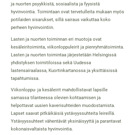
ja nuorten psyykkistä, sosiaalista ja fyysistä
hyvinvointia. Toimintaan ovat tervetulleita mukaan myös
potilaiden sisarukset, sillä sairaus vaikuttaa koko
perheen hyvinvointiin.
Lasten ja nuorten toiminnan eri muotoja ovat
kesäleiritoiminta, viikonloppuleirit ja pienryhmätoiminta.
Lasten ja nuorten toimintaa järjestetään Helsingissä
yhdistyksen toimitiloissa sekä Uudessa
lastensairaalassa, Kuortinkartanossa ja yksittäisissä
tapahtumissa.
Viikonloppu- ja kesäleirit mahdollistavat lapsille
samassa tilanteessa olevien kohtaamisen ja
helpottavat uusien kaverisuhteiden muodostamista.
Lapset saavat pitkäikäisiä ystävyyssuhteita leireillä.
Ystävyyssuhteet vähentävät yksinäisyyttä ja parantavat
kokonaisvaltaista hyvinvointia.