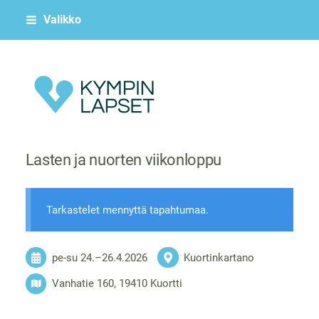
Siirry
Valikko
sivun
sisältöön
Kympin Lapset ry
Lasten ja nuorten viikonloppu
Tarkastelet mennyttä tapahtumaa.
pe-su
24.
–
26.4.2026
Kuortinkartano
Vanhatie 160, 19410 Kuortti