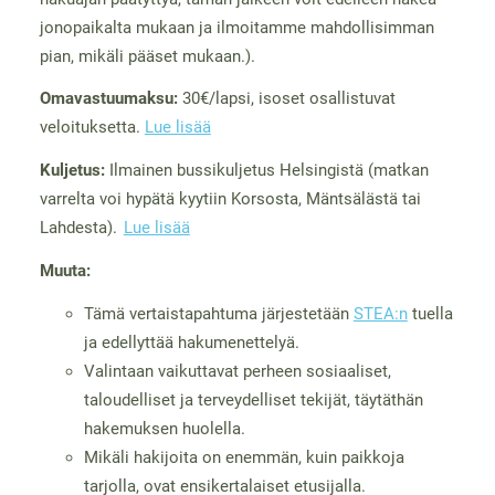
jonopaikalta mukaan ja ilmoitamme mahdollisimman
pian, mikäli pääset mukaan.).
Omavastuumaksu:
30€/lapsi, isoset osallistuvat
veloituksetta.
Lue lisää
Kuljetus:
Ilmainen bussikuljetus Helsingistä (matkan
varrelta voi hypätä kyytiin Korsosta, Mäntsälästä tai
Lahdesta).
Lue lisää
Muuta:
Tämä vertaistapahtuma järjestetään
STEA:n
tuella
ja edellyttää hakumenettelyä.
Valintaan vaikuttavat perheen sosiaaliset,
taloudelliset ja terveydelliset tekijät, täytäthän
hakemuksen huolella.
Mikäli hakijoita on enemmän, kuin paikkoja
tarjolla, ovat ensikertalaiset etusijalla.