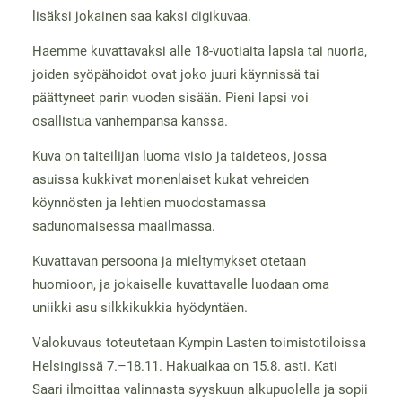
lisäksi jokainen saa kaksi digikuvaa.
Haemme kuvattavaksi alle 18-vuotiaita lapsia tai nuoria,
joiden syöpähoidot ovat joko juuri käynnissä tai
päättyneet parin vuoden sisään. Pieni lapsi voi
osallistua vanhempansa kanssa.
Kuva on taiteilijan luoma visio ja taideteos, jossa
asuissa kukkivat monenlaiset kukat vehreiden
köynnösten ja lehtien muodostamassa
sadunomaisessa maailmassa.
Kuvattavan persoona ja mieltymykset otetaan
huomioon, ja jokaiselle kuvattavalle luodaan oma
uniikki asu silkkikukkia hyödyntäen.
Valokuvaus toteutetaan Kympin Lasten toimistotiloissa
Helsingissä 7.–18.11. Hakuaikaa on 15.8. asti. Kati
Saari ilmoittaa valinnasta syyskuun alkupuolella ja sopii