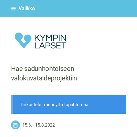
Siirry
Valikko
sivun
sisältöön
Kympin Lapset ry
Hae sadunhohtoiseen
valokuvataideprojektiin
Tarkastelet mennyttä tapahtumaa.
15.6.
–
15.8.2022