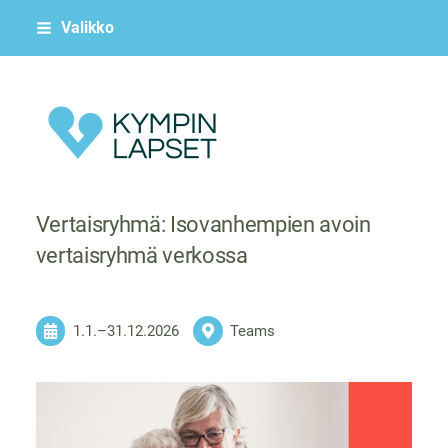
Siirry
Valikko
sivun
sisältöön
Kympin Lapset ry
Vertaisryhmä: Isovanhempien avoin
vertaisryhmä verkossa
1.1.
–
31.12.2026
Teams