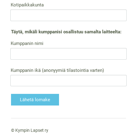
Kotipaikkakunta
Täytä, mikäli kumppanisi osallistuu samalta laitteelta:
Kumppanin nimi
Kumppanin ikä (anonyymiä tilastointia varten)
Lähetä lomake
©
Kympin Lapset ry