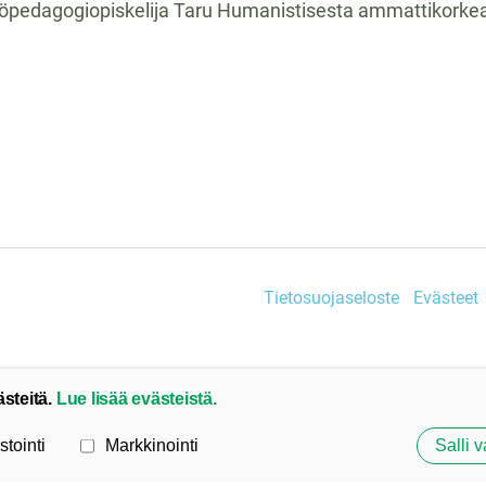
söpedagogiopiskelija Taru Humanistisesta ammattikorke
Tietosuojaseloste
Evästeet
ästeitä.
Lue lisää evästeistä.
stointi
Markkinointi
Salli v