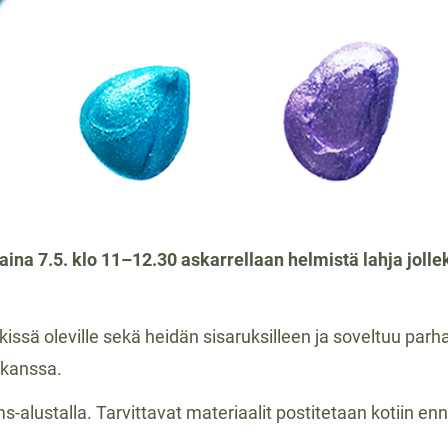
ina 7.5. klo 11–12.30 askarrellaan helmistä lahja jolleku
issä oleville sekä heidän sisaruksilleen ja soveltuu parha
n kanssa.
alustalla. Tarvittavat materiaalit postitetaan kotiin 