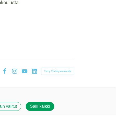
akoulusta.
Tehty Yhdistysavaimella
Facebook
Instagram
YouTube
LinkedIn
ain valitut
Salli kaikki