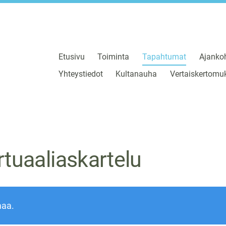
Etusivu
Toiminta
Tapahtumat
Ajankoh
Yhteystiedot
Kultanauha
Vertaiskertomuk
irtuaaliaskartelu
maa.