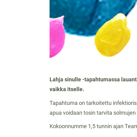
Lahja sinulle -tapahtumassa lauanta
vaikka itselle.
Tapahtuma on tarkoitettu infektiorisk
apua voidaan tosin tarvita solmuje
Kokoonnumme 1,5 tunnin ajan Teams-