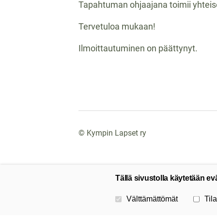
Tapahtuman ohjaajana toimii yhtei
Tervetuloa mukaan!
Ilmoittautuminen on päättynyt.
©
Kympin Lapset ry
Tällä sivustolla käytetään ev
Valitse käytettävät evästeet
Välttämättömät
Tila