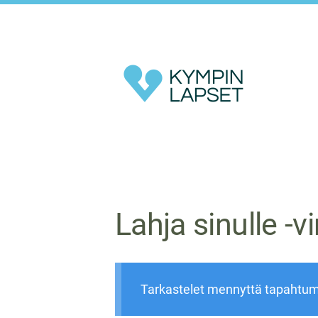
Siirry
sivun
sisältöön
Kympin Lapset ry
Lahja sinulle -v
Tarkastelet mennyttä tapahtu