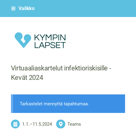
Siirry
Valikko
sivun
sisältöön
Kympin Lapset ry
Virtuaaliaskartelut infektioriskisille -
Kevät 2024
Tarkastelet mennyttä tapahtumaa.
1.1.
–
11.5.2024
Teams