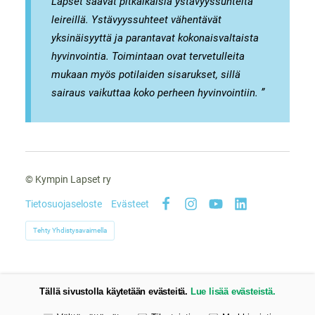
Lapset saavat pitkäikäisiä ystävyyssuhteita
leireillä. Ystävyyssuhteet vähentävät
yksinäisyyttä ja parantavat kokonaisvaltaista
hyvinvointia. Toimintaan ovat tervetulleita
mukaan myös potilaiden sisarukset, sillä
sairaus vaikuttaa koko perheen hyvinvointiin. ”
©
Kympin Lapset ry
Tietosuojaseloste
Evästeet
Facebook
Instagram
YouTube
LinkedIn
Tehty Yhdistysavaimella
Tällä sivustolla käytetään evästeitä.
Lue lisää evästeistä.
Valitse käytettävät evästeet