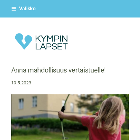
Siirry
Valikko
sivun
sisältöön
Kympin Lapset ry
Anna mahdollisuus vertaistuelle!
19.5.2023