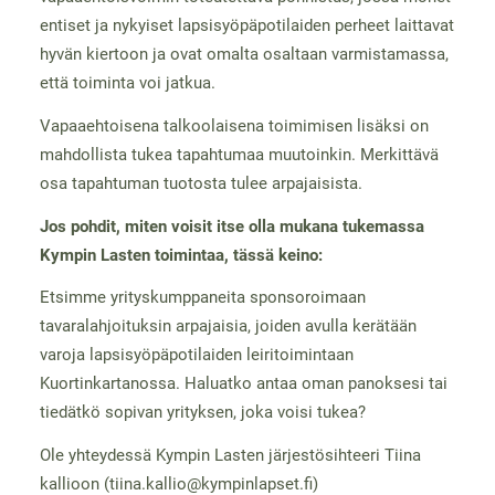
entiset ja nykyiset lapsisyöpäpotilaiden perheet laittavat
hyvän kiertoon ja ovat omalta osaltaan varmistamassa,
että toiminta voi jatkua.
Vapaaehtoisena talkoolaisena toimimisen lisäksi on
mahdollista tukea tapahtumaa muutoinkin. Merkittävä
osa tapahtuman tuotosta tulee arpajaisista.
Jos pohdit, miten voisit itse olla mukana tukemassa
Kympin Lasten toimintaa, tässä keino:
Etsimme yrityskumppaneita sponsoroimaan
tavaralahjoituksin arpajaisia, joiden avulla kerätään
varoja lapsisyöpäpotilaiden leiritoimintaan
Kuortinkartanossa. Haluatko antaa oman panoksesi tai
tiedätkö sopivan yrityksen, joka voisi tukea?
Ole yhteydessä Kympin Lasten järjestösihteeri Tiina
kallioon (tiina.kallio@kympinlapset.fi)