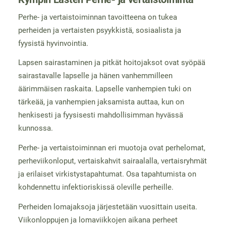
Perhe- ja vertaistoiminnan tavoitteena on tukea
perheiden ja vertaisten psyykkistä, sosiaalista ja
fyysistä hyvinvointia.
Lapsen sairastaminen ja pitkät hoitojaksot ovat syöpää
sairastavalle lapselle ja hänen vanhemmilleen
äärimmäisen raskaita. Lapselle vanhempien tuki on
tärkeää, ja vanhempien jaksamista auttaa, kun on
henkisesti ja fyysisesti mahdollisimman hyvässä
kunnossa.
Perhe- ja vertaistoiminnan eri muotoja ovat perhelomat,
perheviikonloput, vertaiskahvit sairaalalla, vertaisryhmät
ja erilaiset virkistystapahtumat. Osa tapahtumista on
kohdennettu infektioriskissä oleville perheille.
Perheiden lomajaksoja järjestetään vuosittain useita.
Viikonloppujen ja lomaviikkojen aikana perheet