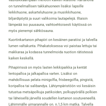
on tunnelmallisen takkahuoneen lisäksi lapsille
leikkihuone, askarteluhuone ja musiikkihuone,
biljardipöytä ja suuri valikoima lautapelejä. Iltaisin
lämpeää iso puusauna, vaihtoehtoisesti käytössä on
myös pienempi sähkösauna.
Kuortinkartanon pihapiiri on kesäinen paratiisi ja talvella
lumen valtakunta. Pihakatoksessa voi paistaa lettuja tai
makkaraa ja kodassa tunnelmoida nuotion rätistessä
kaiken keskellä.
Pihapiirissä on myös lasten leikkipaikka ja kentät
lentopalloa ja jalkapalloa varten. Lisäksi on
mahdollisuus pelata minigolfia, frisbeegolfia, pingistä,
koripalloa tai salibandya. Lähiympäristöön voi kesäisin
tutustua metsäpolkuja patikoiden, polkupyörällä polkien
tai läheisellä järvellä soudellen kartanon soutuveneellä.
Lähimmälle uimarannalle on. n.1,5 km matka. Talvella