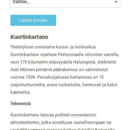
Lähetä lomake
Kuortinkartano
Yhdistyksen omistama kurssi- ja leirikeskus
Kuortinkartano sijaitsee Pertunmaalla viitostien varrella,
noin 170 kilometrin etäisyydellä Helsingistä. Arkkitehti
Axel Mörnen piirtämä päärakennus on valmistunut
vuonna 1928. Peruskorjatussa kartanossa on 13
majoitushuonetta, avara ruokailutila, luentosali ja kaksi
kabinettia.
Tekemistä
Kuortinkartano tarjoaa puitteet monenlaisiin
aktiviteetteihin, jotka soveltuvat rauhallisempaan tai
vauhdikkaampaan menoon kaiken ikäisille! Kartanolla