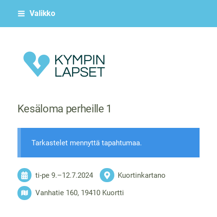
Siirry
Valikko
sivun
sisältöön
Kympin Lapset ry
Kesäloma perheille 1
Tarkastelet mennyttä tapahtumaa.
ti-pe
9.
–
12.7.2024
Kuortinkartano
Vanhatie 160, 19410 Kuortti