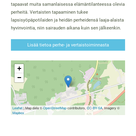
tapaavat muita samanlaisessa elämäntilanteessa olevia
perheitä. Vertaisten tapaaminen tukee
lapsisyöpäpotilaiden ja heidän perheidensä laaja-alaista
hyvinvointia, niin sairauden aikana kuin sen jälkeenkin.
Lisää tietoa perhe- ja vertaistoiminnasta
+
−
Leaflet
| Map data ©
OpenStreetMap
contributors,
CC-BY-SA
, Imagery ©
Mapbox