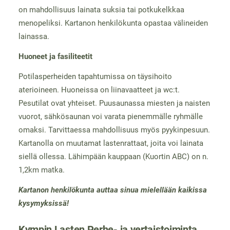
on mahdollisuus lainata suksia tai potkukelkkaa
menopeliksi. Kartanon henkilökunta opastaa välineiden
lainassa.
Huoneet ja fasiliteetit
Potilasperheiden tapahtumissa on täysihoito
aterioineen. Huoneissa on liinavaatteet ja wc:t.
Pesutilat ovat yhteiset. Puusaunassa miesten ja naisten
vuorot, sähkösaunan voi varata pienemmälle ryhmälle
omaksi. Tarvittaessa mahdollisuus myös pyykinpesuun.
Kartanolla on muutamat lastenrattaat, joita voi lainata
siellä ollessa. Lähimpään kauppaan (Kuortin ABC) on n.
1,2km matka.
Kartanon henkilökunta auttaa sinua mielellään kaikissa
kysymyksissä!
Kympin Lasten Perhe- ja vertaistoiminta