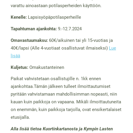
varattu ainoastaan potilasperheiden käyttöön.
Kenelle:
Lapsisyöpäpotilasperheille
Tapahtuman ajankohta:
9.-12.7.2024
Omavastuumaksu:
60€/aikuinen tai yli 15-vuotias ja
40€/lapsi (Alle 4-vuotiaat osallistuvat ilmaiseksi)
Lue
lisää
Kuljetus:
Omakustanteinen
Paikat vahvistetaan osallistujille n. 1kk ennen
ajankohtaa.Tämän jälkeen tulleet ilmoittautumiset
pyritään vahvistamaan mahdollisimman nopeasti, niin
kauan kuin paikkoja on vapaana. Mikäli ilmoittautuneita
on enemmän, kuin paikkoja tarjolla, ovat ensikertalaiset
etusijalla.
Alla lisää tietoa Kuortinkartanosta ja Kympin Lasten