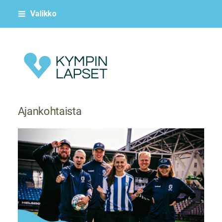
Siirry
Valikko
sivun
sisältöön
Kympin Lapset ry
Ajankohtaista